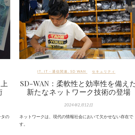
IT
,
IT・通信関連
,
SD WAN
セキュリティ
向上
SD-WAN：柔軟性と効率性を備え
術
新たなネットワーク技術の登場
2024年2月12日
ータの
ネットワークは、現代の情報社会において欠かせない存在で
す。