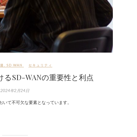
関連
,
SD WAN
セキュリティ
るSD-WANの重要性と利点
2024年2月24日
において不可欠な要素となっています。