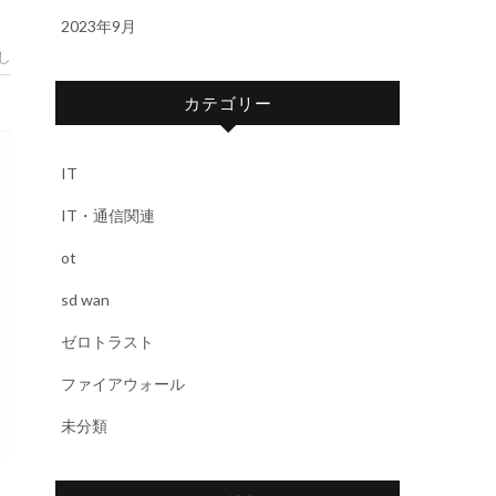
2023年9月
し
カテゴリー
IT
IT・通信関連
ot
sd wan
ゼロトラスト
ファイアウォール
未分類