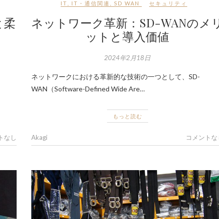
IT
,
IT・通信関連
,
SD WAN
セキュリティ
と柔
ネットワーク革新：SD-WANのメ
ットと導入価値
2024年2月18日
ネットワークにおける革新的な技術の一つとして、SD-
WAN（Software-Defined Wide Are…
もっと読む
トなし
Akagi
コメントな