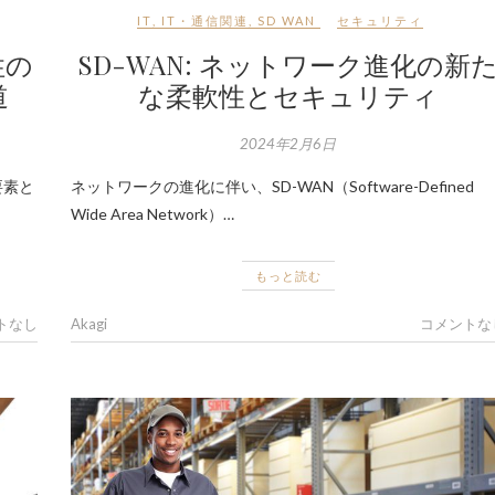
IT
,
IT・通信関連
,
SD WAN
セキュリティ
性の
SD-WAN: ネットワーク進化の新
道
な柔軟性とセキュリティ
2024年2月6日
要素と
ネットワークの進化に伴い、SD-WAN（Software-Defined
Wide Area Network）…
もっと読む
トなし
Akagi
コメントな